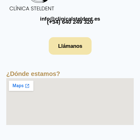
info@clinicalsteldent.es
(+34) 640 249 320
Llámanos
¿Dónde estamos?